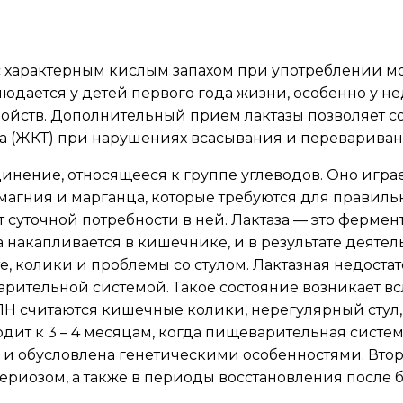
 с характерным кислым запахом при употреблении 
людается у детей первого года жизни, особенно у 
ройств. Дополнительный прием лактазы позволяет 
а (ЖКТ) при нарушениях всасывания и переваривани
динение, относящееся к группе углеводов. Оно игр
 магния и марганца, которые требуются для правиль
от суточной потребности в ней. Лактаза — это ферм
а накапливается в кишечнике, и в результате деят
е, колики и проблемы со стулом. Лактазная недоста
ительной системой. Такое состояние возникает вс
считаются кишечные колики, нерегулярный стул, в
оходит к 3 – 4 месяцам, когда пищеварительная сист
и обусловлена генетическими особенностями. Втор
териозом, а также в периоды восстановления после