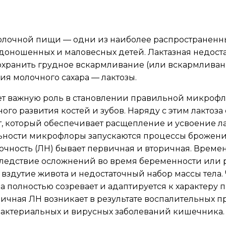
молочной пищи — одни из наиболее распространенн
недоношенных и маловесных детей. Лактазная недос
сохранить грудное вскармливание (или вскармлива
я молочного сахара — лактозы.
ает важную роль в становлении правильной микрофл
ного развития костей и зубов. Наряду с этим лакто
ент, который обеспечивает расщепление и усвоение л
ельности микрофлоры запускаются процессы брожен
точность (ЛН) бывает первичная и вторичная. Времен
ледствие осложнений во время беременности или ро
здутие живота и недостаточный набор массы тела. 
ема полностью созревает и адаптируется к характеру
ичная ЛН возникает в результате воспалительных 
 бактериальных и вирусных заболеваний кишечника.