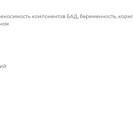
еносимость компонентов БАД, беременность, корм
чом.
ций