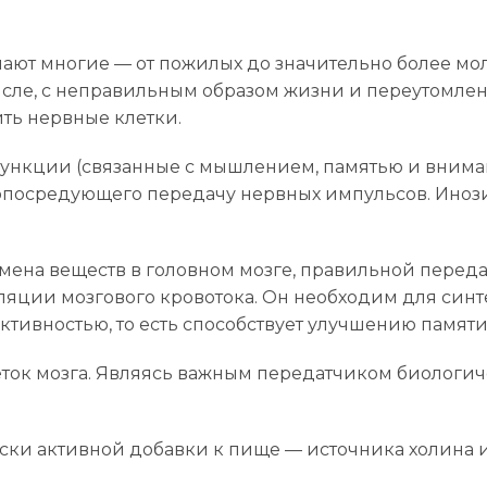
ают многие — от пожилых до значительно более мо
числе, с неправильным образом жизни и переутомлен
ить нервные клетки.
функции (связанные с мышлением, памятью и внима
опосредующего передачу нервных импульсов. Иноз
мена веществ в головном мозге, правильной переда
уляции мозгового кровотока. Он необходим для син
активностью, то есть способствует улучшению памя
ток мозга. Являясь важным передатчиком биологиче
ски активной добавки к пище — источника холина и