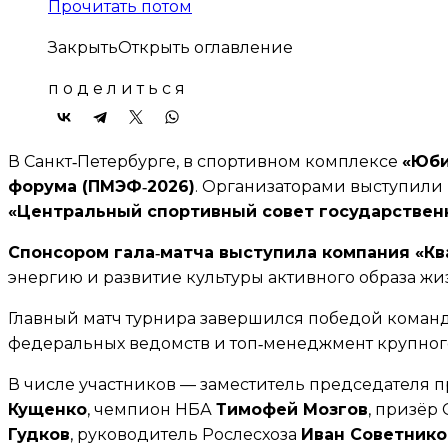
Прочитать потом
Закрыть
Открыть
оглавление
п
о
д
е
л
и
т
ь
с
я
В Санкт‑Петербурге, в спортивном комплексе
«Юб
форума (ПМЭФ‑2026)
. Организаторами выступили
«Центральный спортивный совет государствен
Спонсором гала‑матча выступила компания «Кв
энергию и развитие культуры активного образа жи
Главный матч турнира завершился победой кома
федеральных ведомств и топ‑менеджмент крупного
В числе участников — заместитель председателя 
Кущенко
, чемпион НБА
Тимофей Мозгов
, призёр
Гудков
, руководитель Рослесхоза
Иван Советнико